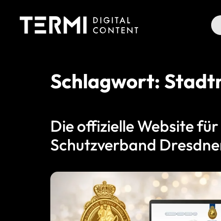
Schlagwort:
Stadt
Zum
Inhalt
springen
Die offizielle Website fü
Schutzverband Dresdner 