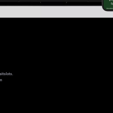
itslots.
en