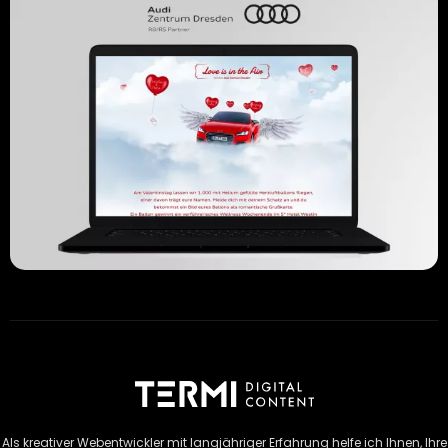
Als kreativer Webentwickler mit langjähriger Erfahrung helfe ich Ihnen, Ihre