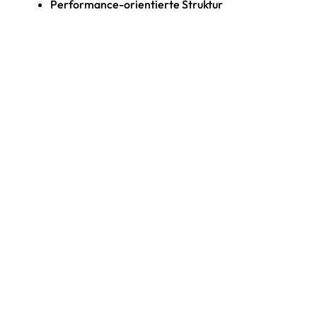
Performance-orientierte Struktur
Mobile-first gedacht
Starkes visuelles Raster
Reduktion auf das Wesentliche
Die Website fühlt sich nicht wie eine klassische
Firmenpräsenz an.
Sie funktioniert wie eine Bühne.