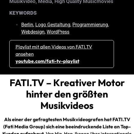
Musikvideo, Media, High Quality Musicmovies
KEYWORDS
Berlin
,
Logo Gestaltung
,
Programmierung
,
Webdesign
,
WordPress
Playlist mit allen Videos von FATI.TV
ansehen
youtube.com/fati-tv-playlist
FATI.TV – Kreativer Motor
hinter den größten
Musikvideos
Als einer der gefragtesten Musikvideografen hat
FATI.TV
(Fati Media Group)
sich eine beeindruckende Liste an Top-
Kunden aufgebaut.
Von Hip-Hop-Ikonen über internationale