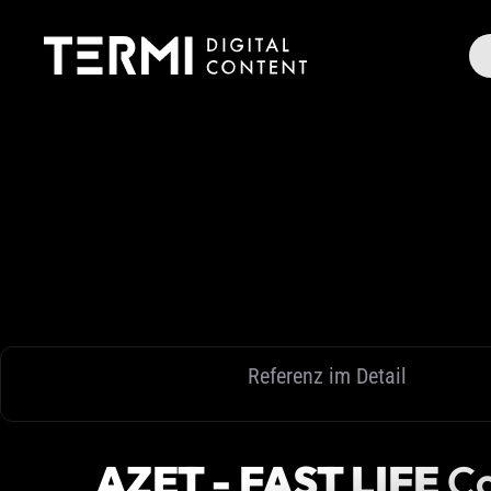
Zum
Inhalt
springen
Referenz im Detail
AZET - FAST LIFE
Co